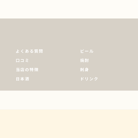
よくある質問
ビール
口コミ
焼酎
当店の特徴
刺身
日本酒
ドリンク
© 2026 東京都南大塚の居酒屋ならセルフ酒場たむさん ALL RIGHTS RESERVED.