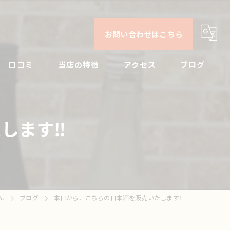
お問い合わせはこちら
口コミ
当店の特徴
アクセス
ブログ
日本酒
コンセプト
コラム
ます‼️
ビール
焼酎
刺身
ん
ブログ
本日から、こちらの日本酒を販売いたします‼️
ドリンク