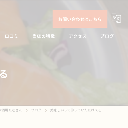
お問い合わせはこちら
口コミ
当店の特徴
アクセス
ブログ
日本酒
コンセプト
コラム
る
ビール
焼酎
刺身
フ酒場たむさん
ブログ
美味しいって仰っていただけてる
ドリンク