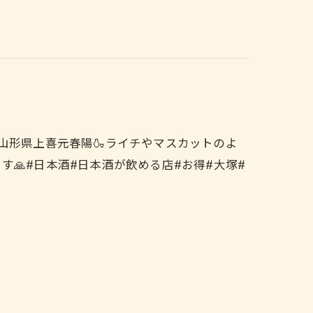
️山形県上喜元春陽🍶ライチやマスカットのよ
す🙏#日本酒#日本酒が飲める店#お得#大塚#