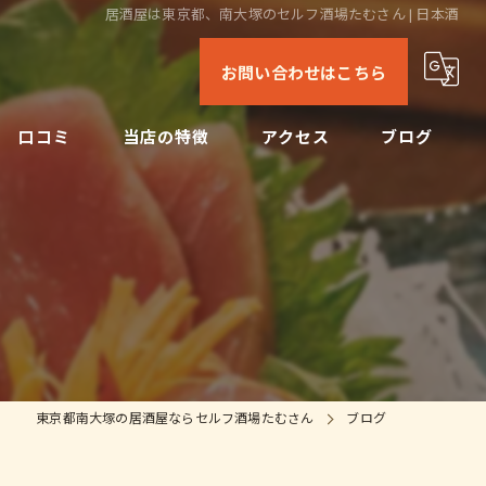
居酒屋は東京都、南大塚のセルフ酒場たむさん | 日本酒
お問い合わせはこちら
口コミ
当店の特徴
アクセス
ブログ
日本酒
コンセプト
コラム
ビール
焼酎
刺身
東京都南大塚の居酒屋ならセルフ酒場たむさん
ブログ
ドリンク