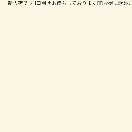
新入荷です‼️口開けお待ちしております🙇‍♀️お得に飲め
お気軽にお問い合わせください
お気軽にお問い合わせください