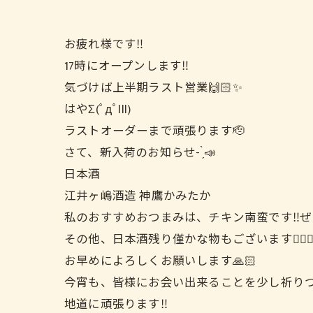
お疲れ様です‼️
17時にオープンします‼️
気づけば上半期ラスト営業🙌🏻✨
はやΣ(ﾟдﾟlll)
ラストオーダーまで頑張ります🫡
さて、新入荷のお知らせ- ̗̀📣
日本酒
江井ヶ嶋酒造 神鷹かみたか
私のおすすめおつまみは、チキン南蛮です‼️ぜ
その他、日本酒残り僅かな物もございます🙇🏻‍♀
お早めによろしくお願いします🙏🏻
今宵も、皆様にお会い出来ることを少し祈りつつ
地道に頑張ります‼️