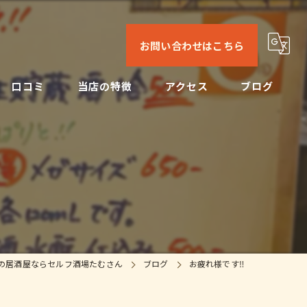
お問い合わせはこちら
口コミ
当店の特徴
アクセス
ブログ
日本酒
コンセプト
コラム
ビール
焼酎
刺身
の居酒屋ならセルフ酒場たむさん
ブログ
お疲れ様です‼️
ドリンク