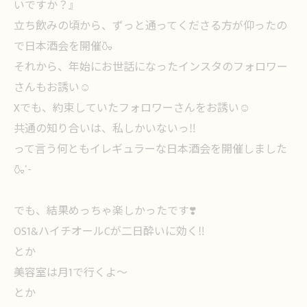
いですか？』
立ち飲みの頃から、ずっと通ってくださる方が仰ったの
で日本酒会を開催🍶
それから、年始にお世話になったインスタのフォロワー
さんもお誘い☺️
Xでも、約束していたフォロワーさんをお誘い☺️
共通の知り合いは、私しかいないっ‼️
って言う何ともイレギュラーな日本酒会を開催しました
🍶´-
でも、結果めっちゃ楽しかったです❣️
OS1&ハイチオールCが二日酔いに効く‼️
とか
美容室は月1で行くよ〜
とか