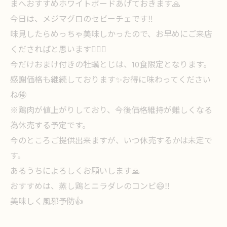
まへおすすめホワイトボードあげておきます🙏
今日は、メジマグロのセビーチェです‼️
味見したらめっちゃ美味しかったので、お早めにご来店
くださればと思います🙇🏻‍♀️
今だけおまけ付きの牡蠣とじは、10食限定となります。
感謝価格も継続しております✨お得に味わってください
ね🉐
※鶏肉が値上がりしており、今後価格維持が難しくなる
為休売する予定です。
今のところご提供出来ますが、いつ休売するかは未定で
す。
あるうちによろしくお願いします🙏
おすすめは、蒸し鶏とニラダレのコンビ😄‼️
美味しく風邪予防👍