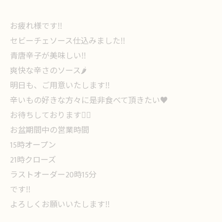
お疲れ様です‼️
セビーチェソース仕込みました‼️
青唐辛子が美味しい‼️
爽快な辛さのソース🌶
明日も、ご用意いたします‼️
辛いもの好きな方々に是非食べて頂きたい♥️
お待ちしております🙇‍♀️
お盆期間中の営業時間
15時オープン
21時クローズ
ラストオーダー20時15分
です‼️
よろしくお願いいたします‼️