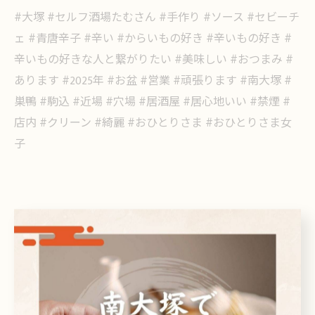
#大塚 #セルフ酒場たむさん #手作り #ソース #セビーチ
ェ #青唐辛子 #辛い #からいもの好き #辛いもの好き #
辛いもの好きな人と繋がりたい #美味しい #おつまみ #
あります #2025年 #お盆 #営業 #頑張ります #南大塚 #
巣鴨 #駒込 #近場 #穴場 #居酒屋 #居心地いい #禁煙 #
店内 #クリーン #綺麗 #おひとりさま #おひとりさま女
子
< 前のページ
一覧に戻る
次のページ >
関連タグ