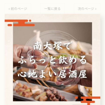
< 前のページ
一覧に戻る
次のページ >
カテゴリー
Categories
全てのカテゴリー
日本酒
ビール
焼酎
刺身
ドリンク