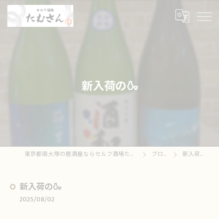
新入荷の🍶
東京都南大塚の居酒屋ならセルフ酒場たむさん
ブログ
新入荷の🍶
新入荷の🍶
2025/08/02