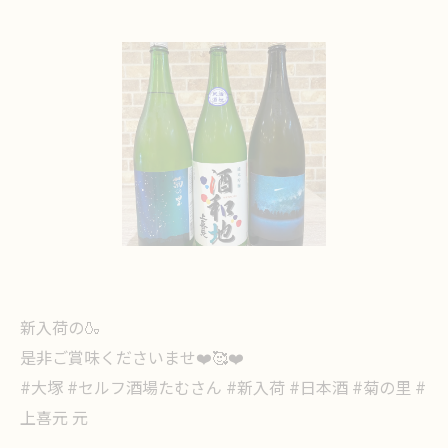
新入荷の🍶
是非ご賞味くださいませ❤️🥰❤️
#大塚 #セルフ酒場たむさん #新入荷 #日本酒 #菊の里 #
上喜元 元