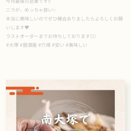
今月最後の営業です‼️
ニラが、めっちゃ良い✨
本当に美味しいのでぜひ機会ありましたらよろしくお願
いします♥️
ラストオーダーまでお待ちしております🙇‍♀️
#大塚 #居酒屋 #穴場 #安い #美味しい
< 前のページ
一覧に戻る
次のページ >
関連タグ