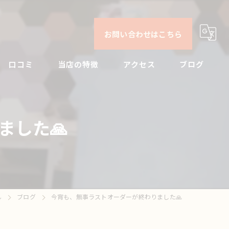
お問い合わせはこちら
口コミ
当店の特徴
アクセス
ブログ
日本酒
コンセプト
コラム
ました🙏
ビール
焼酎
刺身
ん
ブログ
今宵も、無事ラストオーダーが終わりました🙏
ドリンク