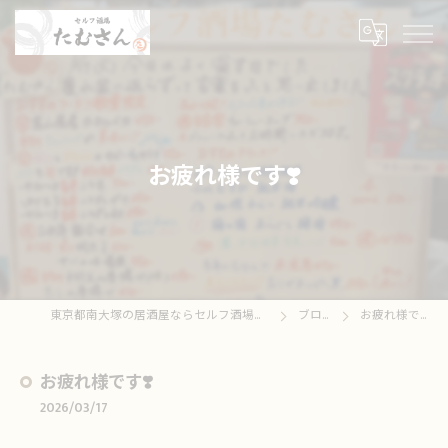
お疲れ様です❣️
東京都南大塚の居酒屋ならセルフ酒場たむさん
ブログ
お疲れ様です❣️
お疲れ様です❣️
2026/03/17