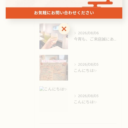
最近の投稿
Recent Posts
お気軽にお問い合わせください
お気軽にお問い合わせください
2026/08/06
今宵も、ご来店誠にありがとうございました🙏
2026/08/05
こんにちは✨️
2026/08/05
こんにちは✨️