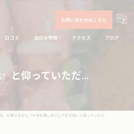
お問い合わせはこちら
口コミ
当店の特徴
アクセス
ブログ
日本酒
コンセプト
コラム
と仰っていただ...
ビール
焼酎
刺身
日、お客さまから『今年も楽しみにしてます🥰』と仰っていただ...
ドリンク