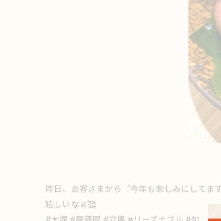
昨日、お客さまから『今年も楽しみにしてます🥰
嬉しいなぁ🥰
#大塚 #居酒屋 #穴場 #リーズナブル #旬