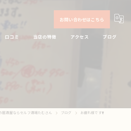
お問い合わせはこちら
口コミ
当店の特徴
アクセス
ブログ
日本酒
コンセプト
コラム
ビール
焼酎
刺身
の居酒屋ならセルフ酒場たむさん
ブログ
お疲れ様です❣️
ドリンク