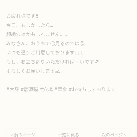
お疲れ様です❣️
今日、もしかしたら…
超絶穴場かもしれません。。
みなさん、おうちで⚾️見るのでは🤔
いつも通りご用意しております🙇🏻‍♀️
もし、お立ち寄りいただければ幸いです︎💕︎
よろしくお願いします🙏
#大塚 #居酒屋 #穴場 #華金 #お待ちしております
< 前のページ
一覧に戻る
次のページ >