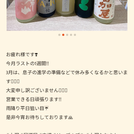
お疲れ様です❣️
今月ラストの1週間‼️
3月は、息子の進学の準備などで休み多くなるかと思いま
す🙇🏻‍♀️
大変申し訳ございません🙇🏻‍♀️
営業できる日頑張ります‼️
雨降り平日狙い目☔️
是非今宵お待ちしております🙏