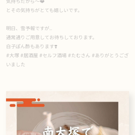
気持ちだから〜❤️
とその気持ちがとても嬉しいです。
明日、雪予報ですが…
通常通りご用意してお待ちしております。
白子ぽん酢もあります❣️
#大塚 #居酒屋 #セルフ酒場 #たむさん #ありがとうござ
いました
< 前のページ
一覧に戻る
次のページ >
関連タグ