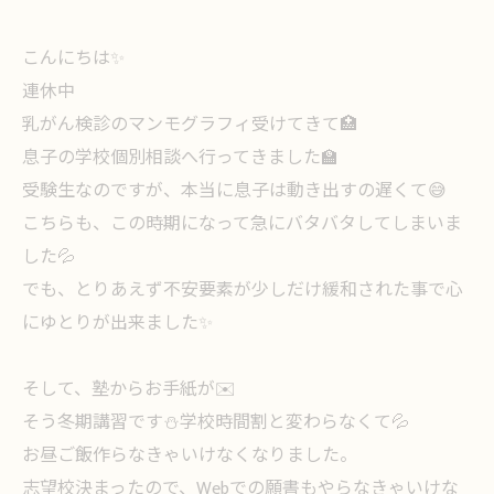
こんにちは✨
連休中
乳がん検診のマンモグラフィ受けてきて🏥
息子の学校個別相談へ行ってきました🏫
受験生なのですが、本当に息子は動き出すの遅くて😅
こちらも、この時期になって急にバタバタしてしまいま
した💦
でも、とりあえず不安要素が少しだけ緩和された事で心
にゆとりが出来ました✨
そして、塾からお手紙が✉️
そう冬期講習です⛄️学校時間割と変わらなくて💦
お昼ご飯作らなきゃいけなくなりました。
志望校決まったので、Webでの願書もやらなきゃいけな