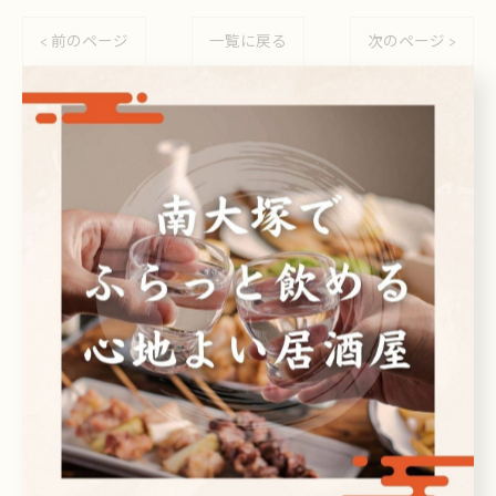
< 前のページ
一覧に戻る
次のページ >
カテゴリー
Categories
全てのカテゴリー
日本酒
ビール
焼酎
刺身
ドリンク