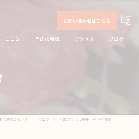
お問い合わせはこちら
口コミ
当店の特徴
アクセス
ブログ
日本酒
コンセプト
コラム
️
ビール
焼酎
刺身
ルフ酒場たむさん
ブログ
今宵のブリも美味しそうです❣️
ドリンク