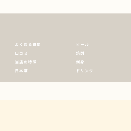
よくある質問
ビール
口コミ
焼酎
当店の特徴
刺身
日本酒
ドリンク
© 2026 東京都南大塚の居酒屋ならセルフ酒場たむさん ALL RIGHTS RESERVED.