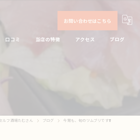
お問い合わせはこちら
口コミ
当店の特徴
アクセス
ブログ
日本酒
コンセプト
コラム
ビール
焼酎
刺身
セルフ酒場たむさん
ブログ
今宵も、旬のツムブリです❣️
ドリンク