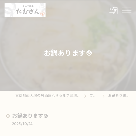
お鍋あります🍲
東京都南大塚の居酒屋ならセルフ酒場たむさん
ブログ
お鍋あります🍲
お鍋あります🍲
2025/10/24