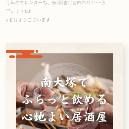
今年のカレンダーも、後2回書けば終わりか〜🥹
早いですね‼️
#おはようございます
< 前のページ
一覧に戻る
次のページ >
カテゴリー
Categories
全てのカテゴリー
日本酒
ビール