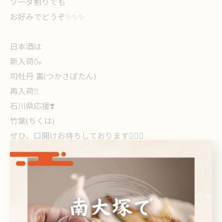
ソーダ割りでも
お好みでどうぞ✨✨✨
日本酒は
新入荷🍶
司牡丹 裏(つかさぼたん)
再入荷‼️
石川県応援❣️
竹葉(ちくは)
ぜひ、口開けお待ちしております🙇🏻‍♀️
#大塚 #セルフ酒場たむさん