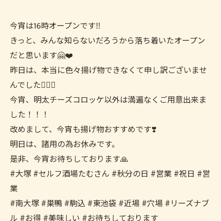
今宵は16時オープンです‼️
きっと、みんな知らないだろうから落ち着いたオープン
だと思います🤗❤️
昨日は、本当に色々揚げ物できなくて申し訳ございませ
んでした🙇🏻‍♀️
今宵、明太チーズコロッケ以外は満遍なくご用意出来ま
した！！！
改めまして、今宵も揚げ物おすすめです❣️
明日は、諸用の為お休みです。
是非、今宵お待ちしております🙏
#大塚 #セルフ酒場たむさん #秋分の日 #営業 #祝日 #営
業
#南大塚 #巣鴨 #駒込 #東池袋 #近場 #穴場 #リーズナブ
ル #お得 #美味しい #お待ちしております