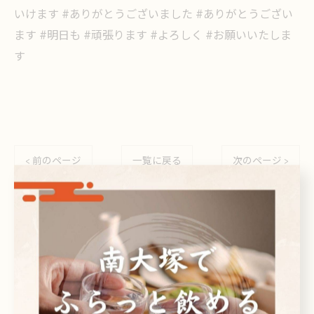
いけます #ありがとうございました #ありがとうござい
ます #明日も #頑張ります #よろしく #お願いいたしま
す
< 前のページ
一覧に戻る
次のページ >
関連タグ
#南大塚