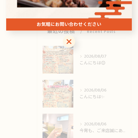
ドリンク
お気軽にお問い合わせください
最近の投稿
Recent Posts
お気軽にお問い合わせください
2026/08/07
こんにちは😊
2026/08/06
こんにちは✨️
2026/08/06
今宵も、ご来店誠にありがとうございました🙏