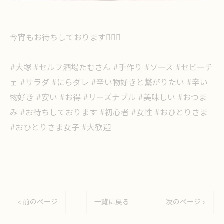
今宵もお待ちしております🙇🏻‍♀️
#大塚 #セルフ酒場たむさん #手作り #ソース #セビーチ
ェ #サラダ #にらダレ #辛い物好きと繋がりたい #辛い
物好き #安い #お得 #リーズナブル #美味しい #おつま
み #お待ちしております #初心者 #女性 #おひとりさま
#おひとりさま女子 #大歓迎
< 前のページ
一覧に戻る
次のページ >