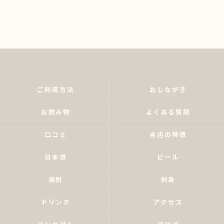
ご利用方法
おしながき
お飲み物
よくある質問
口コミ
当店の特徴
日本酒
ビール
焼酎
刺身
ドリンク
アクセス