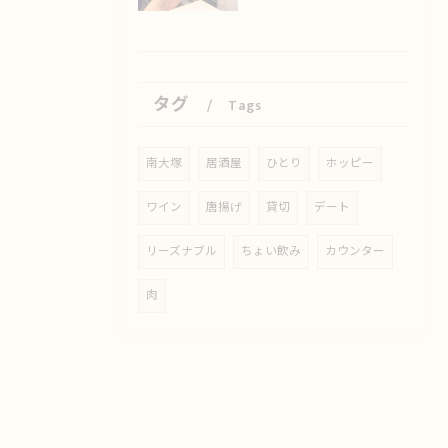
タグ
Tags
南大塚
居酒屋
ひとり
ホッピー
ワイン
唐揚げ
貸切
デート
リーズナブル
ちょい飲み
カウンター
肉