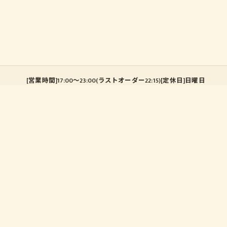
[営業時間]17:00～23:00(ラストオーダー22:15)[定休日]日曜日
ホーム
ご利用方法
おしながき
お飲み物