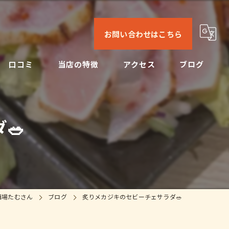
お問い合わせはこちら
口コミ
当店の特徴
アクセス
ブログ
日本酒
コンセプト
コラム
🥗
ビール
焼酎
刺身
酒場たむさん
ブログ
炙りメカジキのセビーチェサラダ🥗
ドリンク