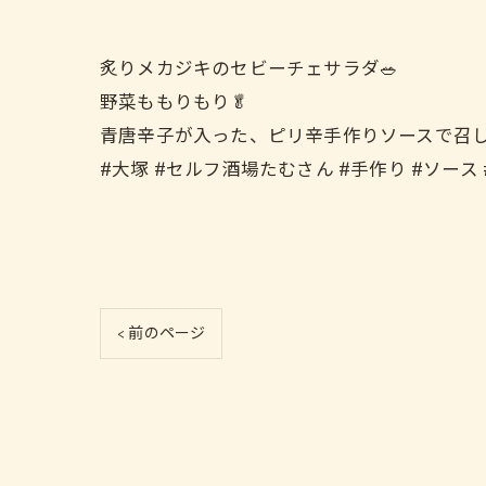
炙りメカジキのセビーチェサラダ🥗
野菜ももりもり🥬
青唐辛子が入った、ピリ辛手作りソースで召し上
#大塚 #セルフ酒場たむさん #手作り #ソース
< 前のページ