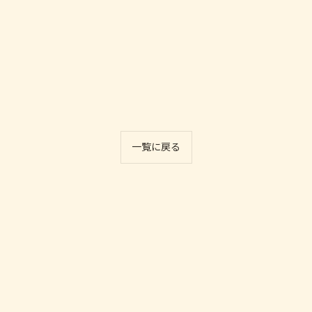
一覧に戻る