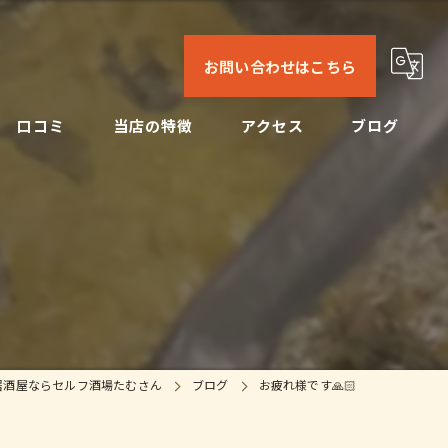
お問い合わせはこちら
口コミ
当店の特徴
アクセス
ブログ
日本酒
コンセプト
コラム
ビール
焼酎
刺身
居酒屋ならセルフ酒場たむさん
ブログ
お疲れ様です🙏🏻
ドリンク