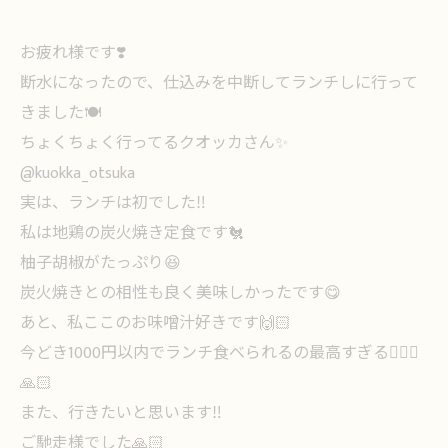
お疲れ様です❣️
断水になったので、仕込みを中断してランチしに行って
きました🍽
ちょくちょく行ってるクオッカさん✨
@kuokka_otsuka
実は、ランチは初でした‼️
私は地鶏の炭火焼き定食です🐔
柚子胡椒がたっぷり😆
炭火焼きとの相性も良く美味しかったです😋
あと、私ここのお味噌汁好きです🙌🏻
今どき1000円以内でランチ食べられるの最高すぎる🙇🏻‍♀️
🙏🏻
また、行きたいと思います‼️
ご馳走様でした🙏🏻