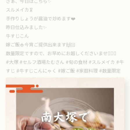
さぁ、今日はこちら✨
スルメイカ🦑
手作りしょうが醤油で炒めます❤️
昨日仕込みました✨
牛すじこん
嫁ご飯🍚今宵ご提供出来ます🙌🏻
数量限定ですので、お早めにお越しくださいませ🙇🏻‍♀️
#大塚 #セルフ酒場たむさん #旬の食材 #スルメイカ #牛
すじ #牛すじこんにゃく #嫁ご飯 #家庭料理 #数量限定
#初心者 #女性 #おひとりさま #おひとりさま女子 #大歓
迎 #7月1日 #火曜日 #お待ちしております