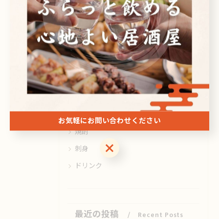
< 前のページ
一覧に戻る
次のページ >
カテゴリー
Categories
全てのカテゴリー
日本酒
ビール
お気軽にお問い合わせください
焼酎
お気軽にお問い合わせください
刺身
ドリンク
最近の投稿
Recent Posts