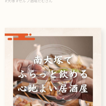
#大塚 #セルフ酒場たむさん
< 前のページ
一覧に戻る
次のページ >
カテゴリー
Categories
全てのカテゴリー
日本酒
ビール
焼酎