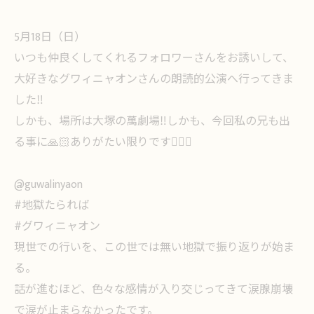
5月18日（日）
いつも仲良くしてくれるフォロワーさんをお誘いして、
大好きなグワィニャオンさんの朗読的公演へ行ってきま
した‼️
しかも、場所は大塚の萬劇場‼️しかも、今回私の兄も出
る事に🙏🏻ありがたい限りです🙇🏻‍♀️
@guwalinyaon
#地獄たられば
#グワィニャオン
現世での行いを、この世では無い地獄で振り返りが始ま
る。
話が進むほど、色々な感情が入り交じってきて涙腺崩壊
で涙が止まらなかったです。