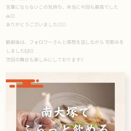
言葉にならないこの気持ち、本当に今回も最高でした
🙏🏻
ありがとうございました🙇🏻‍♀️
観劇後は、フォロワーさんと感想を話しながら 宅飲みを
しました🙌🏻
次回の舞台も楽しみにしております‼️
#大塚 #萬劇場
< 前のページ
一覧に戻る
次のページ >