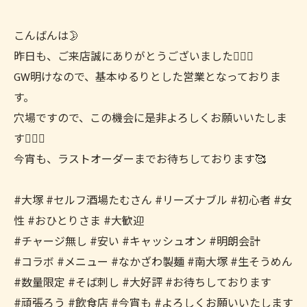
こんばんは🌛
昨日も、ご来店誠にありがとうございました🙇🏻‍♀️
GW明けなので、基本ゆるりとした営業となっておりま
す。
穴場ですので、この機会に是非よろしくお願いいたしま
す🙇🏻‍♀️
今宵も、ラストオーダーまでお待ちしております🥰
#大塚 #セルフ酒場たむさん #リーズナブル #初心者 #女
性 #おひとりさま #大歓迎
#チャージ無し #安い #キャッシュオン #明朗会計
#コラボ #メニュー #なかざわ製麺 #南大塚 #生そうめん
#数量限定 #そば刺し #大好評 #お待ちしております
#頑張ろう #飲食店 #今宵も #よろしくお願いいたします