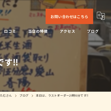
お問い合わせはこちら
口コミ
当店の特徴
アクセス
ブログ
日本酒
コンセプト
コラム
す‼️
ビール
焼酎
刺身
たむさん
ブログ
本日は、ラストオーダー21時15分です‼️
ドリンク