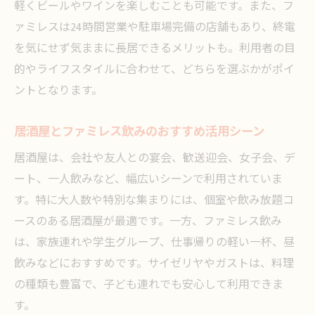
軽くビールやワインを楽しむことも可能です。また、フ
ント
ァミレスは24時間営業や駐車場完備の店舗もあり、終電
ファミレス飲みの営業時間や利用の注意点
を気にせず気ままに長居できるメリットも。利用者の目
居酒屋が苦手な方におすすめのファミレス
的やライフスタイルに合わせて、どちらを選ぶかがポイ
飲み
ントとなります。
ファミレス飲み利用時の居酒屋的マナー紹
介
居酒屋とファミレス飲みのおすすめ活用シーン
居酒屋で失敗しないための実践的ポイント
居酒屋は、会社や友人との宴会、歓送迎会、女子会、デ
居酒屋で失敗しない注文とマナーの秘訣
ート、一人飲みなど、幅広いシーンで利用されていま
す。特に大人数や特別な集まりには、個室や飲み放題コ
初めての居酒屋利用で気を付けるべき点
ースのある居酒屋が最適です。一方、ファミレス飲み
チェーン店居酒屋の活用術と注意ポイント
は、家族連れや学生グループ、仕事帰りの軽い一杯、昼
居酒屋の混雑回避や予約活用のコツ
飲みなどにおすすめです。サイゼリヤやガストは、料理
居酒屋とファミレス飲みの安全な楽しみ方
の種類も豊富で、子ども連れでも安心して利用できま
す。