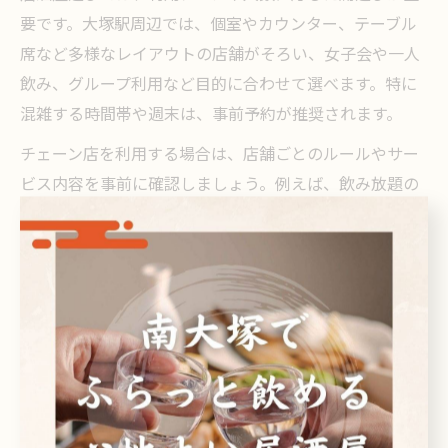
要です。大塚駅周辺では、個室やカウンター、テーブル
席など多様なレイアウトの店舗がそろい、女子会や一人
飲み、グループ利用など目的に合わせて選べます。特に
混雑する時間帯や週末は、事前予約が推奨されます。
チェーン店を利用する場合は、店舗ごとのルールやサー
ビス内容を事前に確認しましょう。例えば、飲み放題の
有無やラストオーダーの時間、ファミレス飲みの場合は
アルコール提供時間や駐車場の有無なども重要なポイン
トです。また、周囲の利用客に配慮し、大声での会話や
長時間の滞在を避けることも大切です。
口コミでは「駅近でアクセスが良い」「チェーン店は入
りやすく安心」といった声が多く、初めての方や少人数
での利用にも適しています。自分のスタイルや目的に合
わせて最適な店舗を選び、快適な居酒屋体験を楽しんで