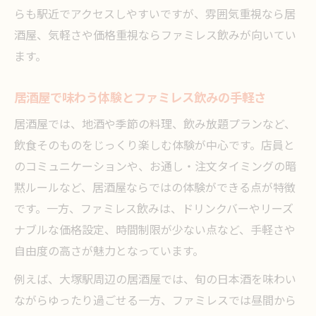
チェーン店居酒屋と個性派店の比較ポイン
らも駅近でアクセスしやすいですが、雰囲気重視なら居
ト
酒屋、気軽さや価格重視ならファミレス飲みが向いてい
使い分け自在な居酒屋とファミレス飲み
ます。
居酒屋とファミレス飲みを目的別に使い分
居酒屋で味わう体験とファミレス飲みの手軽さ
け
居酒屋の個室やカウンター席の魅力と使い
居酒屋では、地酒や季節の料理、飲み放題プランなど、
方
飲食そのものをじっくり楽しむ体験が中心です。店員と
のコミュニケーションや、お通し・注文タイミングの暗
ファミレス飲みと居酒屋のメリットを整理
黙ルールなど、居酒屋ならではの体験ができる点が特徴
24時間営業や飲み放題を賢く活用するコツ
です。一方、ファミレス飲みは、ドリンクバーやリーズ
居酒屋とファミレス飲みのおすすめシーン
ナブルな価格設定、時間制限が少ない点など、手軽さや
気軽な飲み会ならファミレス飲みも有効
自由度の高さが魅力となっています。
ファミレス飲みで気軽に楽しむおすすめ方
例えば、大塚駅周辺の居酒屋では、旬の日本酒を味わい
法
ながらゆったり過ごせる一方、ファミレスでは昼間から
居酒屋とファミレス飲みのコスパ比較ポイ