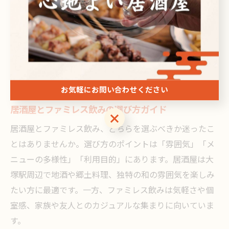
ください。
大塚駅周辺で理想の飲み場を選ぶ
コツ
お気軽にお問い合わせください
居酒屋とファミレス飲みの選び方ガイド
お気軽にお問い合わせください
居酒屋とファミレス飲み、どちらを選ぶべきか迷ったこ
とはありませんか。選び方のポイントは「雰囲気」「メ
ニューの多様性」「利用目的」にあります。居酒屋は大
塚駅周辺で地酒や郷土料理、独特の和の雰囲気を楽しみ
たい方に最適です。一方、ファミレス飲みは気軽さや個
室感、家族や友人とのカジュアルな集まりに向いていま
す。