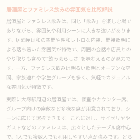
暗黙ルールから紐解く居酒屋の魅力とは
居酒屋とファミレス飲みの雰囲気を比較解説
居酒屋の暗黙ルール初心者向け実践ガイド
居酒屋とファミレス飲みは、同じ「飲み」を楽しむ場で
居酒屋で自然に振る舞うためのマナー解説
ありながら、雰囲気や利用シーンに大きな違いがありま
す。居酒屋は和の空間や昭和レトロな内装、間接照明に
大塚駅居酒屋で知っておきたい暗黙ルール
よる落ち着いた雰囲気が特徴で、周囲の会話や店員との
居酒屋の乾杯や注文マナーを徹底解説
やり取りも含めて“飲み会らしさ”を味わえるのが魅力で
居酒屋の席選びやチェーン店利用時の配慮
す。一方、ファミレス飲みは明るい照明とオープンな空
点
間、家族連れや学生グループも多く、気軽でカジュアル
大塚駅周辺で理想の飲み場を選ぶコツ
な雰囲気が特徴です。
居酒屋とファミレス飲みの選び方ガイド
実際に大塚駅周辺の居酒屋では、個室やカウンター席、
大塚駅で居酒屋とチェーン店の使い分け術
グループ向けの座敷など多様な席が用意されており、シ
飲み放題や安い居酒屋の見極めポイント
ーンに応じて選択できます。これに対し、サイゼリヤや
ファミレス飲みの駐車場や24時間営業の魅
ガストなどのファミレスは、広々としたテーブル席中心
力
で、1人でも複数人でも利用しやすい点が強みです。どち