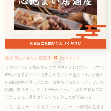
ング情報や口コミを上手に活用し、自分に合った居酒屋
選びを心がけましょう。
節約飲みに最適な居酒屋選びのポ
イント
お気軽にお問い合わせください
お気軽にお問い合わせください
金欠時に外せない居酒屋の節約ポイント
金欠のときに大塚駅周辺で居酒屋を楽しむなら、まずは
節約できるポイントを押さえることが重要です。駅近の
店舗は競争が激しいため、価格も比較的リーズナブルな
傾向があります。ネット予約やクーポン活用を積極的に
行うことで、通常より安く楽しむことが可能です。
また、公式サイトや店頭でのキャンペーン情報は見逃せ