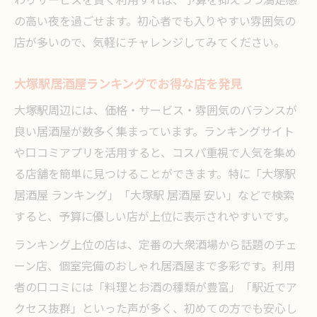
わりサービスを賢く利用すれば、予算を抑えつつ満足感
喫煙可居酒屋の評判を口コミからチェック
の高い夜を過ごせます。初心者でも入りやすい雰囲気の
店が多いので、気軽にチャレンジしてみてください。
おしゃれ居酒屋の口コミで見逃せないポイ
ント
大塚駅居酒屋ランキングでお得な店を発見
ランキング常連の居酒屋を口コミで見極め
大塚駅周辺には、価格・サービス・雰囲気のバランスが
る
良い居酒屋が数多く集まっています。ランキングサイト
一人飲みにも嬉しい大塚駅居酒屋の魅力を探る
や口コミアプリを活用すると、コスパ重視で人気を集め
金欠でも一人で楽しめる居酒屋選び方
る店舗を簡単に見つけることができます。特に「大塚駅
居酒屋個室で一人飲みを満喫するコツ
居酒屋 ランキング」「大塚駅 居酒屋 安い」などで検索
ランキング上位の居酒屋で一人飲み体験
すると、予算に優しい店が上位に表示されやすいです。
喫煙可の居酒屋で落ち着いて過ごす方法
ランキング上位の店は、定番の大衆酒場から話題のチェ
安い居酒屋で一人飲みコスパを最重視
ーン店、個室完備のおしゃれ居酒屋まで多彩です。利用
賢く楽しむ金欠時の居酒屋体験まとめ
者の口コミには「料理とお酒の種類が豊富」「駅近でア
大塚駅居酒屋で実践した節約飲みまとめ
クセス抜群」といった声が多く、初めての方でも安心し