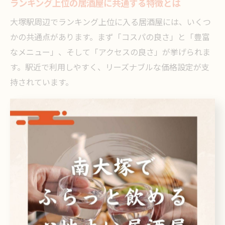
ランキング上位の居酒屋に共通する特徴とは
大塚駅周辺でランキング上位に入る居酒屋には、いくつ
かの共通点があります。まず「コスパの良さ」と「豊富
なメニュー」、そして「アクセスの良さ」が挙げられま
す。駅近で利用しやすく、リーズナブルな価格設定が支
持されています。
さらに、口コミで高評価を集める店は、料理やドリンク
の質が安定していることや、昭和レトロな雰囲気・おし
ゃれな内装など、独自の魅力を持っています。大人数や
一人飲み、デートなど利用シーンに応じて最適な空間が
選べる点もポイントです。
「料理も美味しく雰囲気も良い」「アクセス抜群でまた
行きたい」といった利用者の声が多く、金欠時でも満足
度の高い体験ができることが評価されています。ランキ