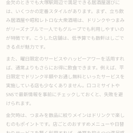
金欠のときでも大塚駅周辺で満足できる居酒屋選びに
チェーン居酒屋で金欠を乗り切るテクニッ
は、いくつかの定番スタイルがあります。まず、立ち飲
ク
み居酒屋や昭和レトロな大衆酒場は、ドリンクやつまみ
お得な居酒屋クーポン活用で賢く節約飲み
がリーズナブルで一人でもグループでも利用しやすいの
ランキング上位の居酒屋に共通する特徴と
が特徴です。こうした店舗は、低予算でも数軒はしごで
は
きる点が魅力です。
節約飲みに最適な居酒屋選びのポイント
また、曜日限定のサービスやハッピーアワーを活用すれ
金欠時に外せない居酒屋の節約ポイント
ば、通常よりもさらにお得に飲食できます。例えば、平
飲み放題安い居酒屋の見極め方と注意点
日限定でドリンク半額やお通し無料といったサービスを
居酒屋ランキングでコスパ優先の店を探す
実施している店も少なくありません。口コミサイトや
おしゃれな居酒屋で安く楽しむアイデア集
SNSで最新情報を事前にチェックしておくと、失敗を避
個室完備の居酒屋で安心して飲む方法
けられます。
口コミ活用でお得に楽しむ大塚駅飲み歩き
金欠時は、つまみを数品に絞りメインはドリンクで楽し
口コミで選ぶ金欠時おすすめ居酒屋の実例
むのもポイントです。店ごとのおすすめメニューや日替
居酒屋チェーンのリアルな口コミ徹底検証