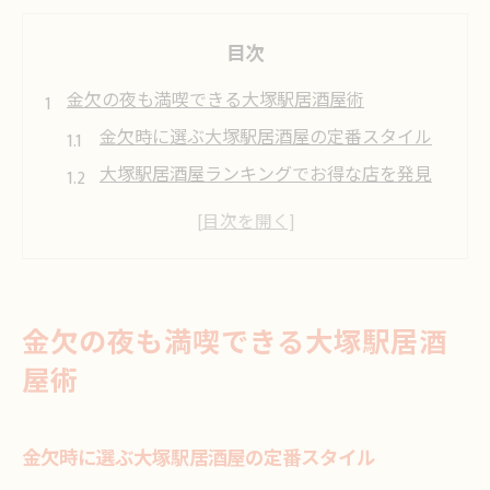
目次
金欠の夜も満喫できる大塚駅居酒屋術
金欠時に選ぶ大塚駅居酒屋の定番スタイル
大塚駅居酒屋ランキングでお得な店を発見
居酒屋四天王に学ぶコスパ重視の飲み歩き
方
飲み放題が安い大塚駅居酒屋の賢い使い方
喫煙可の居酒屋で金欠でも快適な夜を満喫
金欠の夜も満喫できる大塚駅居酒
コスパ重視の大塚駅周辺居酒屋活用法
屋術
居酒屋でコスパ最高のメニュー選び実践法
個室あり居酒屋を金欠時に上手に活用する
金欠時に選ぶ大塚駅居酒屋の定番スタイル
コツ