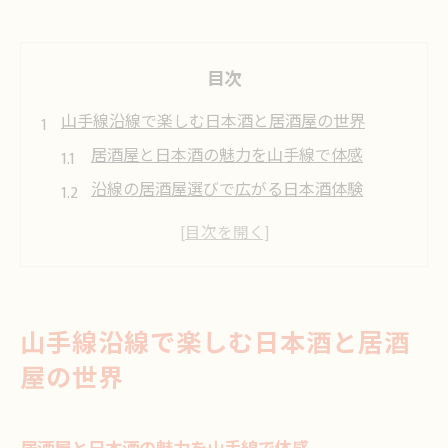
目次
山手線沿線で楽しむ日本酒と居酒屋の世界
居酒屋と日本酒の魅力を山手線で体感
沿線の居酒屋選びで広がる日本酒体験
居酒屋で味わう日本酒の新しい楽しみ方提
案
山手線沿線居酒屋で日本酒文化を発見
仕事帰りに最適な居酒屋と日本酒の関係
山手線沿線で楽しむ日本酒と居酒
日本酒好きが集う居酒屋体験を山手線から探す
屋の世界
山手線沿線で居酒屋巡り日本酒好きの出会
い