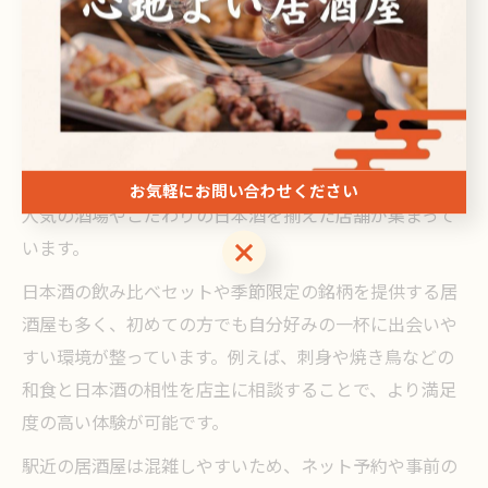
きな癒しとなっています。
山手線沿線居酒屋で日本酒と一息つく時間
山手線沿線の居酒屋は、駅から徒歩数分の場所も多く、
仕事終わりや移動の合間に立ち寄りやすいのが特徴で
す。特に池袋や新宿、上野、渋谷など主要駅周辺には、
お気軽にお問い合わせください
人気の酒場やこだわりの日本酒を揃えた店舗が集まって
お気軽にお問い合わせください
います。
日本酒の飲み比べセットや季節限定の銘柄を提供する居
酒屋も多く、初めての方でも自分好みの一杯に出会いや
すい環境が整っています。例えば、刺身や焼き鳥などの
和食と日本酒の相性を店主に相談することで、より満足
度の高い体験が可能です。
駅近の居酒屋は混雑しやすいため、ネット予約や事前の