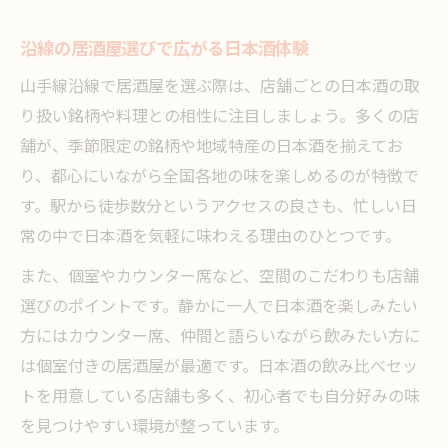
体験
居酒屋と日本酒で癒される大人の夜時間
沿線の居酒屋選びで広がる日本酒体験
季節限定の日本酒が際立つ居酒屋選びのポイン
山手線沿線で居酒屋を選ぶ際は、店舗ごとの日本酒の取
ト
り扱い銘柄や料理との相性に注目しましょう。多くの店
居酒屋で楽しむ季節限定日本酒の魅力発見
舗が、季節限定の銘柄や地域特産の日本酒を揃えてお
山手線沿線の居酒屋で旬の日本酒を堪能
り、都心にいながら全国各地の味を楽しめるのが特徴で
す。駅から徒歩数分というアクセスの良さも、忙しい日
日本酒の季節感を楽しむ居酒屋の選び方
常の中で日本酒を気軽に味わえる理由のひとつです。
季節限定日本酒が楽しめる居酒屋の特徴
また、個室やカウンター席など、空間のこだわりも店舗
居酒屋で飲みたい季節感あふれる日本酒提
選びのポイントです。静かに一人で日本酒を楽しみたい
案
方にはカウンター席、仲間と語らいながら飲みたい方に
沿線の老舗居酒屋で地酒の魅力を堪能しよう
は個室付きの居酒屋が最適です。日本酒の飲み比べセッ
歴史ある居酒屋で味わう地酒の奥深さ
トを用意している店舗も多く、初心者でも自分好みの味
山手線沿線老舗居酒屋で日本酒文化に触れ
を見つけやすい環境が整っています。
る