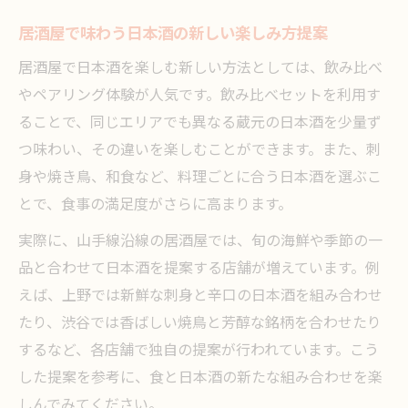
居酒屋で感じる地酒と伝統の味わい
居酒屋で味わう日本酒の新しい楽しみ方提案
老舗居酒屋ならではの日本酒体験を楽しむ
居酒屋で日本酒を楽しむ新しい方法としては、飲み比べ
地酒が光る沿線居酒屋の選び方と楽しみ方
やペアリング体験が人気です。飲み比べセットを利用す
日本酒飲み比べが充実する山手線周辺の楽しみ
ることで、同じエリアでも異なる蔵元の日本酒を少量ず
方
つ味わい、その違いを楽しむことができます。また、刺
居酒屋で始める日本酒飲み比べのコツと魅
身や焼き鳥、和食など、料理ごとに合う日本酒を選ぶこ
力
とで、食事の満足度がさらに高まります。
山手線沿線居酒屋で多彩な日本酒を味わう
実際に、山手線沿線の居酒屋では、旬の海鮮や季節の一
居酒屋飲み比べで見つける日本酒の個性
品と合わせて日本酒を提案する店舗が増えています。例
日本酒飲み比べで広がる山手線沿線の楽し
えば、上野では新鮮な刺身と辛口の日本酒を組み合わせ
み
たり、渋谷では香ばしい焼鳥と芳醇な銘柄を合わせたり
するなど、各店舗で独自の提案が行われています。こう
飲み比べセットが充実した居酒屋の選び方
した提案を参考に、食と日本酒の新たな組み合わせを楽
しんでみてください。