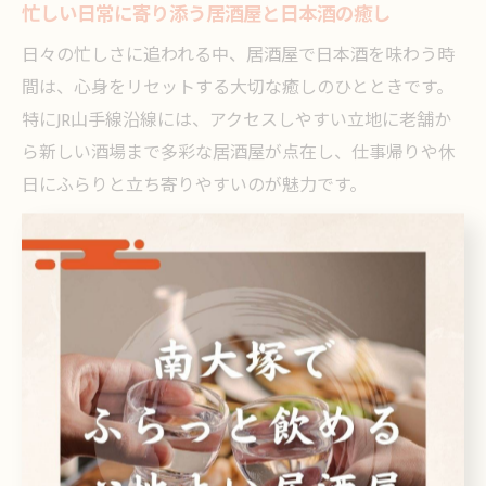
忙しい日常に寄り添う居酒屋と日本酒の癒し
日々の忙しさに追われる中、居酒屋で日本酒を味わう時
間は、心身をリセットする大切な癒しのひとときです。
特にJR山手線沿線には、アクセスしやすい立地に老舗か
ら新しい酒場まで多彩な居酒屋が点在し、仕事帰りや休
日にふらりと立ち寄りやすいのが魅力です。
居酒屋では、日本酒の銘柄ごとに異なる香りや味わいを
楽しめるため、日々のストレスを忘れさせてくれる特別
な空間となります。例えば、和食や海鮮料理と日本酒を
合わせることで、より深い満足感が得られるでしょう。
また、居酒屋のカウンター席や個室といった多様な空間
は、一人飲みや友人との語らい、各自のペースでくつろ
げる工夫がされています。自分だけの時間を確保し、気
軽に日本酒の世界に触れられる点も、現代人にとって大