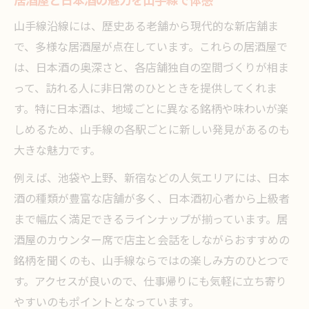
居酒屋と日本酒の魅力を山手線で体感
居酒屋で味わう日本酒の深い味わいに触れ
る
山手線沿線には、歴史ある老舗から現代的な新店舗ま
で、多様な居酒屋が点在しています。これらの居酒屋で
日本酒ファンが集まる居酒屋で交流を楽し
は、日本酒の奥深さと、各店舗独自の空間づくりが相ま
む
って、訪れる人に非日常のひとときを提供してくれま
沿線の居酒屋で日本酒通の会話が弾む夜
す。特に日本酒は、地域ごとに異なる銘柄や味わいが楽
居酒屋体験で広がる日本酒の奥深い世界
しめるため、山手線の各駅ごとに新しい発見があるのも
仕事帰りなら山手線の居酒屋で日本酒に癒され
大きな魅力です。
る
例えば、池袋や上野、新宿などの人気エリアには、日本
忙しい日常に寄り添う居酒屋と日本酒の癒
酒の種類が豊富な店舗が多く、日本酒初心者から上級者
し
まで幅広く満足できるラインナップが揃っています。居
山手線沿線居酒屋で日本酒と一息つく時間
酒屋のカウンター席で店主と会話をしながらおすすめの
居酒屋で味わう日本酒が仕事帰りを特別に
銘柄を聞くのも、山手線ならではの楽しみ方のひとつで
する
す。アクセスが良いので、仕事帰りにも気軽に立ち寄り
山手線の駅近居酒屋で日本酒リフレッシュ
やすいのもポイントとなっています。